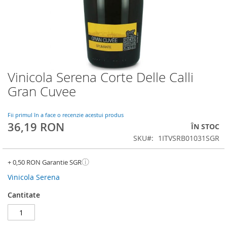
Vinicola Serena Corte Delle Calli
Skip
to
Gran Cuvee
the
beginning
of
Fii primul în a face o recenzie acestui produs
36,19 RON
the
ÎN STOC
images
SKU
1ITVSRB01031SGR
gallery
ⓘ
+ 0,50 RON Garantie SGR
Vinicola Serena
Cantitate