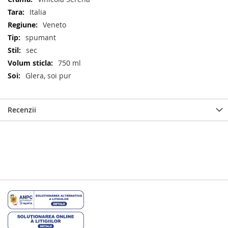
multe
Italia
informatii
Veneto
spumant
sec
750 ml
Glera, soi pur
Recenzii