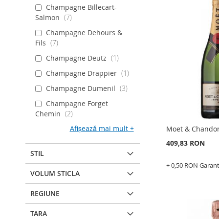
ADAUGATI
Champagne Billecart-
Salmon
7
LA
ADAUGATI
Champagne Dehours &
LISTA
PENTRU
Fils
7
Champagne Deutz
1
DE
COMPARAR
Champagne Drappier
1
DORINTE
Champagne Dumenil
3
Champagne Forget
Chemin
2
Afișează mai mult
Moet & Chandon
409,83 RON
STIL
+ 0,50 RON Garan
VOLUM STICLA
Epuizat
din
stoc
REGIUNE
ADAUGATI
TARA