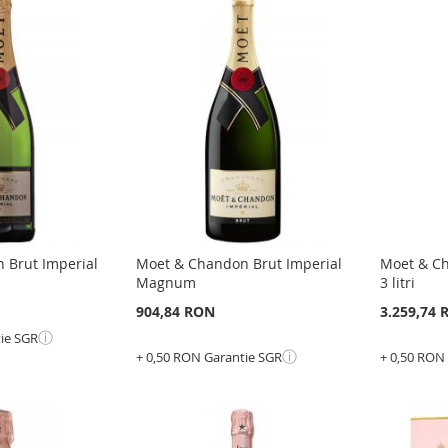
LA
ADAUGATI
LA
ADAU
LISTA
PENTRU
LISTA
PENT
DE
COMPARARE
DE
COMP
E
DORINTE
DORI
 Brut Imperial
Moet & Chandon Brut Imperial
Moet & Ch
Magnum
3 litri
904,84 RON
3.259,74
ⓘ
tie SGR
ⓘ
+ 0,50 RON Garantie SGR
+ 0,50 RON
Epuizat
Epuizat
din
din
stoc
stoc
ADAUGATI
ADAU