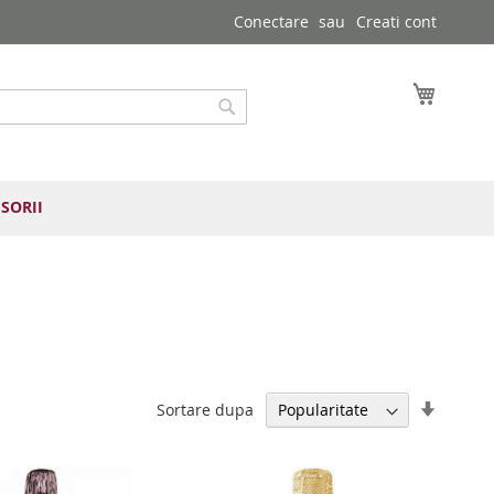
Conectare
Creati cont
Cosul 
Cautare
SORII
Setați
Sortare dupa
direcția
ascend