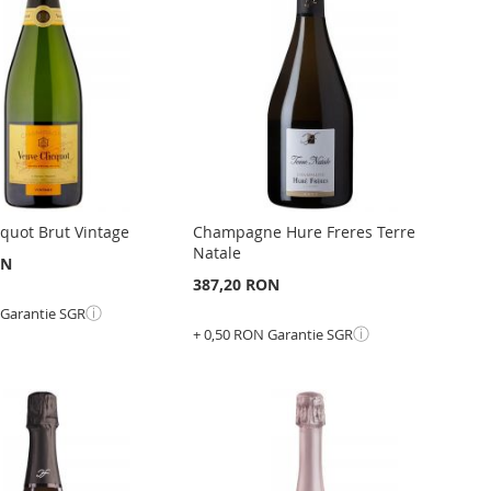
RU
LISTA
PENTRU
ARARE
DE
COMPARARE
NTE
DORINTE
cquot Brut Vintage
Champagne Hure Freres Terre
Natale
ON
387,20 RON
ⓘ
 Garantie SGR
ⓘ
+ 0,50 RON Garantie SGR
Epuizat
din
stoc
GATI
ADAUGATI
GATI
LA
ADAUGATI
RU