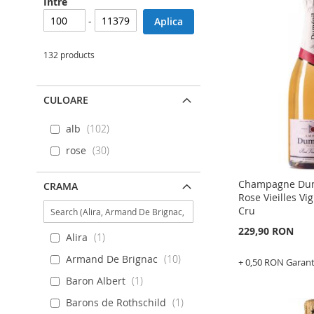
Intre
-
Aplica
132 products
CULOARE
alb
102
rose
30
Champagne Dum
CRAMA
Rose Vieilles Vi
Cru
229,90 RON
Alira
1
Armand De Brignac
10
+ 0,50 RON Garan
Epuizat
Baron Albert
1
din
stoc
Barons de Rothschild
1