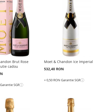
GATI
LA
ADAUGATI
RU
LISTA
PENTRU
ARARE
DE
COMPARARE
NTE
DORINTE
handon Brut Rose
Moet & Chandon Ice Imperial
Cutie cadou
532,40 RON
ON
ⓘ
+ 0,50 RON Garantie SGR
ⓘ
 Garantie SGR
Epuizat
din
stoc
ADAUGATI
GATI
LA
ADAUGATI