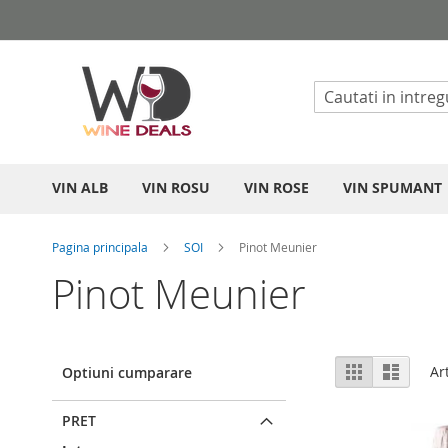
Mergeti
la
Continut
VIN ALB
VIN ROSU
VIN ROSE
VIN SPUMANT
Pagina principala
SOI
Pinot Meunier
Pinot Meunier
Vizualizare
Grila
List
Ar
Optiuni cumparare
ca
PRET