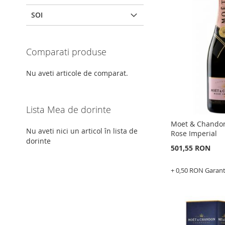
LA
ADAUGATI
SOI
LISTA
PENTRU
DE
COMPARAR
Comparati produse
DORINTE
Nu aveti articole de comparat.
Lista Mea de dorinte
Moet & Chandon
Nu aveti nici un articol în lista de
Rose Imperial
dorinte
501,55 RON
+ 0,50 RON Garan
Epuizat
din
stoc
ADAUGATI