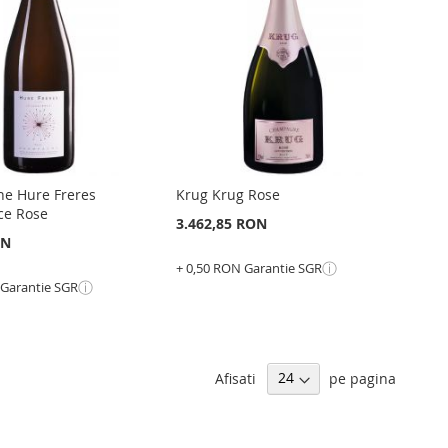
LISTA
PENTRU
ARARE
DE
COMPARARE
NTE
DORINTE
e Hure Freres
Krug Krug Rose
ce Rose
3.462,85 RON
ON
ⓘ
+ 0,50 RON Garantie SGR
ⓘ
 Garantie SGR
Adauga în cos
ADAUGATI
LA
ADAUGATI
GATI
Afisati
pe pagina
LISTA
PENTRU
GATI
DE
COMPARARE
RU