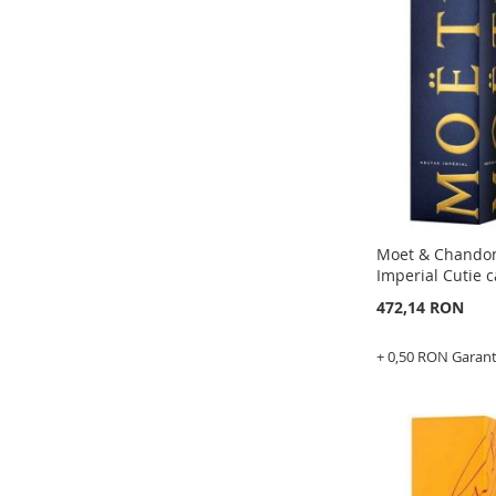
LA
ADAUGATI
LISTA
PENTRU
DE
COMPARAR
DORINTE
Moet & Chando
Imperial Cutie 
472,14 RON
+ 0,50 RON Garan
Epuizat
din
stoc
ADAUGATI
LA
ADAUGATI