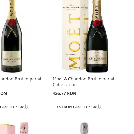
GATI
LA
ADAUGATI
RU
LISTA
PENTRU
ARARE
DE
COMPARARE
NTE
DORINTE
andon Brut Imperial
Moet & Chandon Brut Imperial
Cutie cadou
 RON
426,77 RON
ⓘ
ⓘ
 Garantie SGR
+ 0,50 RON Garantie SGR
Epuizat
din
stoc
GATI
ADAUGATI