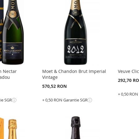
LA
ADAUGATI
LA
ADAU
LISTA
PENTRU
LISTA
PENT
E
DE
COMPARARE
DE
COMP
DORINTE
DORI
n Nectar
Moet & Chandon Brut Imperial
Veuve Cli
cadou
Vintage
292,70 R
570,52 RON
+ 0,50 RON
ⓘ
ⓘ
tie SGR
+ 0,50 RON Garantie SGR
Epuizat
din
Epuizat
stoc
din
stoc
ADAU
ADAUGATI
LA
ADAU
LA
ADAUGATI