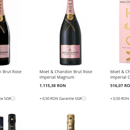
LA
ADAUGATI
LA
ADAU
LISTA
PENTRU
LISTA
PENT
E
DE
COMPARARE
DE
COMP
DORINTE
DORI
 Brut Rose
Moet & Chandon Brut Rose
Moet & C
Imperial Magnum
Imperial 
1.115,38 RON
516,07 R
ⓘ
ⓘ
tie SGR
+ 0,50 RON Garantie SGR
+ 0,50 RON
Epuizat
Epuizat
din
din
stoc
stoc
ADAUGATI
ADAU