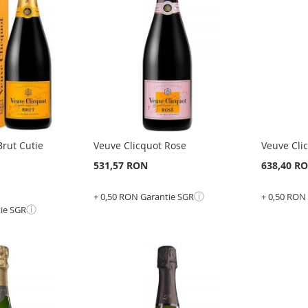
LISTA
PENT
LISTA
PENTRU
DE
COMP
E
DE
COMPARARE
DORI
DORINTE
Brut Cutie
Veuve Clicquot Rose
Veuve Cli
531,57 RON
638,40 R
ⓘ
+ 0,50 RON Garantie SGR
+ 0,50 RON
ⓘ
tie SGR
Epuizat
Adauga în cos
din
stoc
ADAUGATI
ADAU
LA
ADAUGATI
LA
ADAU
LISTA
PENTRU
LISTA
PENT