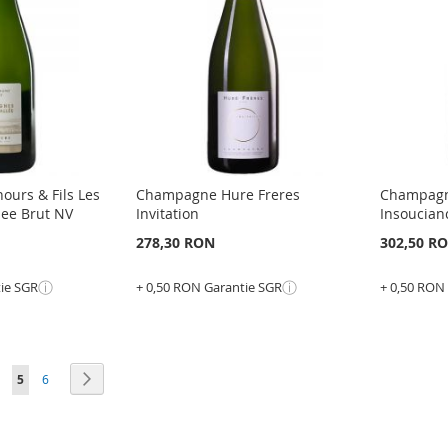
DE
COMPARARE
DE
COMP
DORINTE
E
DORI
urs & Fils Les
Champagne Hure Freres
Champagn
lee Brut NV
Invitation
Insoucian
278,30 RON
302,50 R
ⓘ
ⓘ
tie SGR
+ 0,50 RON Garantie SGR
+ 0,50 RON
Epuizat
Epuizat
din
din
stoc
stoc
ADAUGATI
ADAU
a
agina
în acest moment cititi pagina
Pagina
Pagina
Urmatorul
5
6
LA
ADAUGATI
LA
ADAU
LISTA
PENTRU
LISTA
PENT