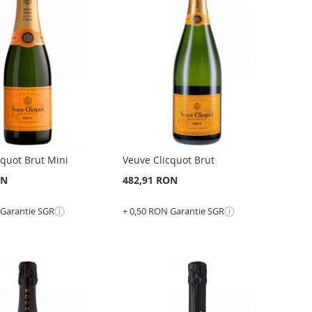
GATI
LISTA
PENTRU
RU
DE
COMPARARE
ARARE
DORINTE
NTE
cquot Brut Mini
Veuve Clicquot Brut
ON
482,91 RON
ⓘ
ⓘ
 Garantie SGR
+ 0,50 RON Garantie SGR
Epuizat
din
stoc
GATI
ADAUGATI
GATI
LA
ADAUGATI