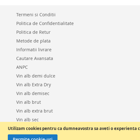
DE
COMPARAR
Termeni si Conditii
DORINTE
Politica de Confidentialitate
Politica de Retur
Metode de plata
Informatii livrare
Cautare Avansata
ANPC
Vin alb demi dulce
Vin alb Extra Dry
Vin alb demisec
Vin alb brut
Vin alb extra brut
Vin alb sec
Vin alb dulce
Utilizam cookies pentru ca dumneavostra sa aveti o experienta c
Permite cookie-uri