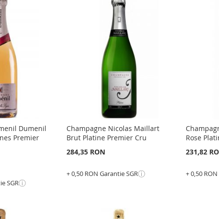
enil Dumenil
Champagne Nicolas Maillart
Champagne
gnes Premier
Brut Platine Premier Cru
Rose Plat
284,35 RON
231,82 R
ⓘ
+ 0,50 RON Garantie SGR
+ 0,50 RON
ⓘ
tie SGR
Epuizat
Epuizat
din
din
stoc
stoc
ADAUGATI
ADAU