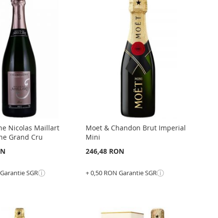
 Nicolas Maillart
Moet & Chandon Brut Imperial
ine Grand Cru
Mini
ON
246,48 RON
ⓘ
ⓘ
 Garantie SGR
+ 0,50 RON Garantie SGR
Epuizat
din
stoc
GATI
ADAUGATI