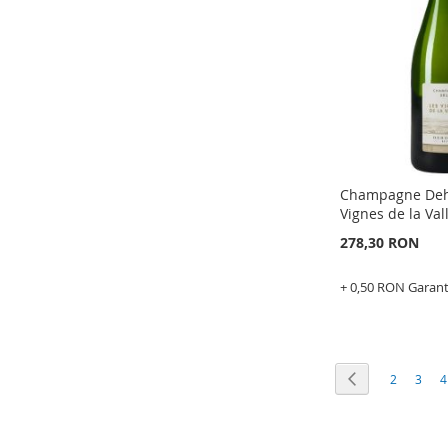
LISTA
PENTRU
DE
COMPARAR
DORINTE
Champagne Deho
Vignes de la Val
278,30 RON
+ 0,50 RON Garan
Epuizat
din
stoc
Pagina
ADAUGATI
Pagina
Anteriorul
Pagina
Pagin
P
2
3
4
LA
ADAUGATI
LISTA
PENTRU