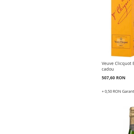
LISTA
PENTRU
DE
COMPARAR
DORINTE
Veuve Clicquot 
cadou
507,60 RON
+ 0,50 RON Garan
Epuizat
din
stoc
ADAUGATI
LA
ADAUGATI