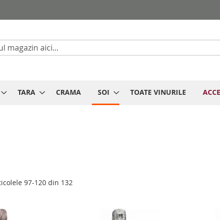
Cautare
TARA
CRAMA
SOI
TOATE VINURILE
ACCE
ticolele
97
-
120
din
132