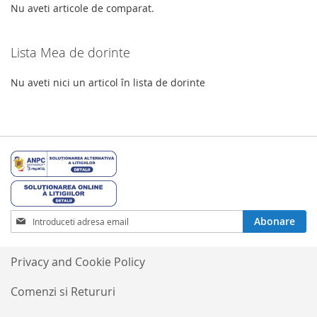
Nu aveti articole de comparat.
Lista Mea de dorinte
Nu aveti nici un articol în lista de dorinte
Inscrieti-
Abonare
va
la
Buletinele
Privacy and Cookie Policy
noastre
informative
Comenzi si Retururi